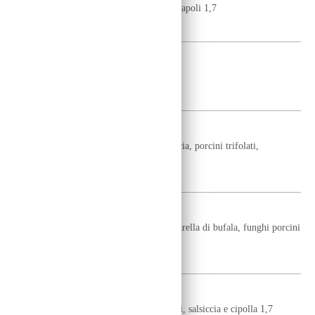
pomodoro, mozzarella di bufala, salame napoli 1,7
12
€
GIULIA
pomodoro, burrata e basilico 1,7
11,50
€
LIDÒ
pomodoro, mozzarella fior di latte, salsiccia, porcini trifolati,
pomodorini e rucola 1,7
11,50
€
GUSTOSA
pomodoro, mozzarella fior di latte, mozzarella di bufala, funghi porcini
trifolati e prosciutto crudo 1,7
11,50
€
CONTADINA
pomodoro, mozzarella fior di latte, funghi, salsiccia e cipolla 1,7