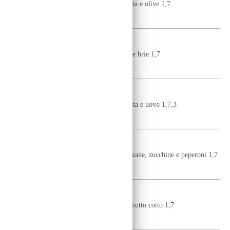
pomodoro, mozzarella fior di latte, spianata e olive 1,7
10
€
SPECK E BRIE
pomodoro, mozzarella fior di latte, speck e brie 1,7
10
€
BISMARCK
pomodoro, mozzarella fior di latte, pancetta e uovo 1,7,3
10
€
VEGETARIANA
pomodoro, mozzarella fior di latte, melanzane, zucchine e peperoni 1,7
10
€
CALZONE
pomodoro, mozzarella fior di latte e prosciutto cotto 1,7
10,50
€