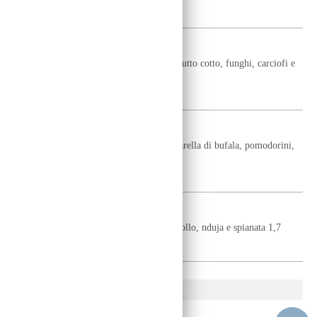
11,50
€
CAPRICCIOSA
pomodoro, mozzarella fior di latte, prosciutto cotto, funghi, carciofi e
peperoni 1,7
11,50
€
BRUNO
pomodoro, mozzarella fior di latte, mozzarella di bufala, pomodorini,
prosciutto crudo e basilico 1,7
12
€
CALABRISELLA
pomodoro, mozzarella fior di latte, capocollo, nduja e spianata 1,7
13
€
Piede portata