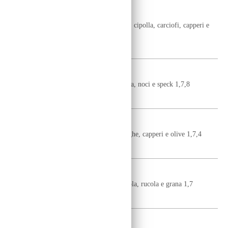
VIA VAI
pomodoro, mozzarella fior di latte, tonno, cipolla, carciofi, capperi e
olive 1,7,4
10,50
€
IEIA
pomodoro, mozzarella fior di latte, fontina, noci e speck 1,7,8
10,50
€
SICILIANA
pomodoro, mozzarella fior di latte, acciughe, capperi e olive 1,7,4
10,50
€
BRESAOLA
pomodoro, mozzarella fior di latte, bresaola, rucola e grana 1,7
11,50
€
REGINA