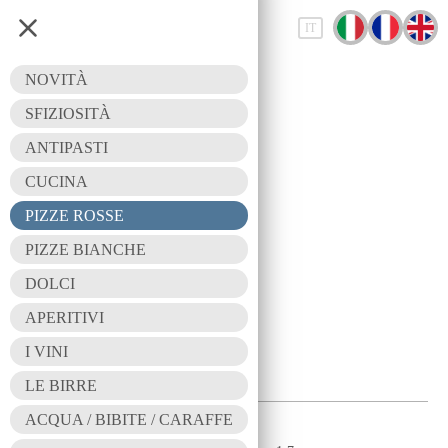
IT
Pizze rosse
NOVITÀ
PIZZE ROSSE
SFIZIOSITÀ
ANTIPASTI
CUCINA
PIZZE ROSSE
Pizze rosse
PIZZE BIANCHE
DOLCI
Descrizione portata
APERITIVI
MARINARA
I VINI
pomodoro e aglio 1
6,50
LE BIRRE
€
ACQUA / BIBITE / CARAFFE
MARGHERITA