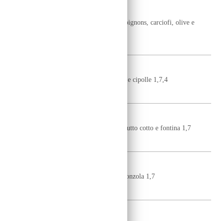
QUATTRO STAGIONI
pomodoro, mozzarella fior di latte, champignons, carciofi, olive e
prosciutto cotto 1,7
10
€
TONNO E CIPOLLE
pomodoro, mozzarella fior di latte, tonno e cipolle 1,7,4
10
€
VALDOSTANA
pomodoro, mozzarella fior di latte, prosciutto cotto e fontina 1,7
10
€
GORGONZOLA
pomodoro, mozzarella fior di latte e gorgonzola 1,7
10
€
PINO