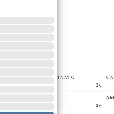
CAFFÉ DECAFFEINATO
CA
1,5
2
€
€
GINSENG
AM
2
2
€
€