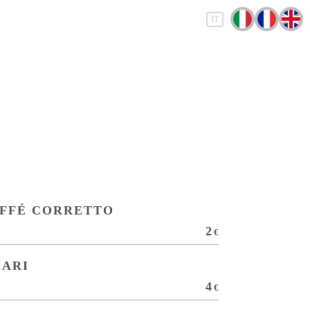
IT
FFÉ CORRETTO
2
€
ARI
4
€