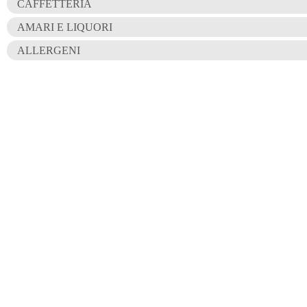
CAFFETTERIA
MOSER
Chardonnay
AMARI E LIQUORI
ALLERGENI
SPUMANTE ROSÉ "ROSE MAR
EXTRA DRY DRUSIAN
Pinot noir
VALDOBBIADENE SUPERIORE
DOCG BRUT DRUSIAN
Glera