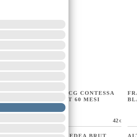
VINI DOLCI
ALTA LANGA DOCG CONTESSA
FR
ROSA ROSÉ BRUT 60 MESI
BL
RISERVA
Pinot nero, Chardonnay
60
42
€
€
FRANCIACORTA EDEA BRUT
AL