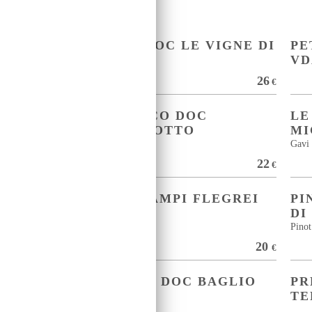
RON
CHARDONNAY DOC LE VIGNE DI
PE
ZAMÒ
VD
28
26
€
€
MANZONI BIANCO DOC
LE
SERAFINI E VIDOTTO
MI
Incrocio Manzoni
Gavi
22
22
€
€
FALANGHINA CAMPI FLEGREI
PI
LA SIBILLA
DI
Pinot
20
20
€
€
GRILLO SICILIA DOC BAGLIO
PR
DI GRÌSI
TE
Grillo