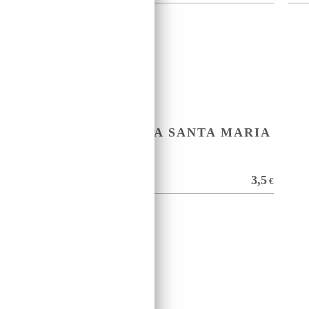
CALICE CANTINA SANTA MARIA
HA
LA PALMA
16
3,5
€
€