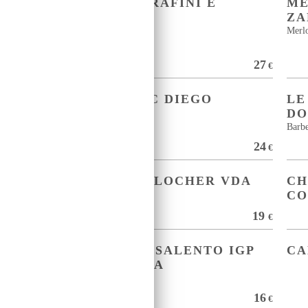
PINOT NERO SERAFINI E
ME
VIDOTTO
Z
Pinot nero
Merl
27
27
€
€
VDA GAMAY DOC DIEGO
LE
CURTAZ
DO
Barb
25
24
€
€
TORRETTE LE CLOCHER VDA
CH
DOP
CO
22
19
€
€
IR
PRIMITIVO DEL SALENTO IGP
CA
TRULLO DI NOHA
Primitivo
18
16
€
€