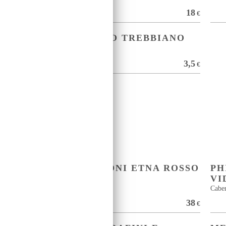
18
18
€
€
CALICE VITIGNO TREBBIANO
18
3,5
€
€
LE
VILLA DEI BARONI ETNA ROSSO
PH
DOC CARRANCO
VI
Nerello Mascalese
Caber
58
38
€
€