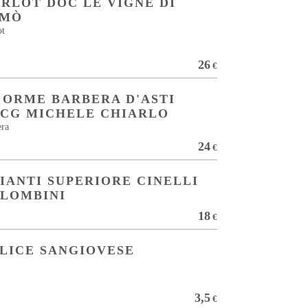
RLOT DOC LE VIGNE DI
AMÒ
ot
26
€
 ORME BARBERA D'ASTI
CG MICHELE CHIARLO
era
24
€
IANTI SUPERIORE CINELLI
LOMBINI
18
€
LICE SANGIOVESE
3,5
€