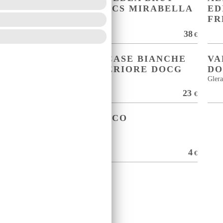
BLANC DE BLANCS MIRABELLA
ED
FR
Chardonnay
39
38
€
€
I"
COL SANDAGO CASE BIANCHE
VA
PROSECCO SUPERIORE DOCG
DO
Gler
22
23
€
€
CALICE PROSECCO
21
4
€
€