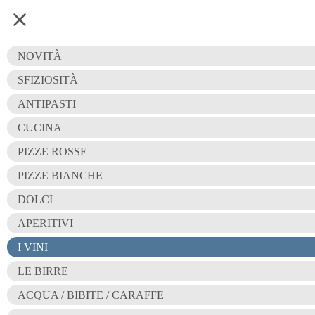
LE BOLLICINE
VINI BIANCHI
VINI ROSSI
ROSÉ
NOVITÀ
I VINI
SFIZIOSITÀ
ANTIPASTI
CUCINA
PIZZE ROSSE
LE BOLLICINE
PIZZE BIANCHE
DOLCI
FRANCIACORTA BELLAVISTA
APERITIVI
GRANDE CUVÉÈ
I VINI
LE BIRRE
ACQUA / BIBITE / CARAFFE
TRENTO DOC 51.151 BRUT